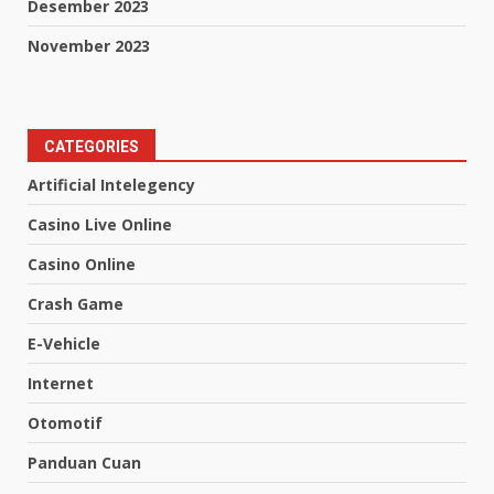
Desember 2023
November 2023
CATEGORIES
Artificial Intelegency
Casino Live Online
Casino Online
Crash Game
E-Vehicle
Internet
Otomotif
Panduan Cuan