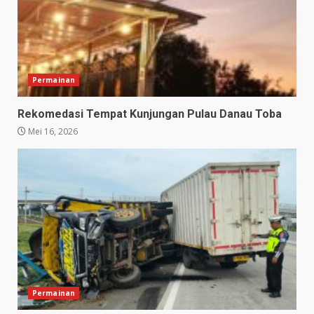
Permainan
Rekomedasi Tempat Kunjungan Pulau Danau Toba
Mei 16, 2026
Permainan