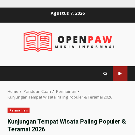
Skip
Agustus 7, 2026
to
content
Home
Panduan Cuan
Permainan
Kunjungan Tempat Wisata Paling Populer & Teramai 2026
Permainan
Kunjungan Tempat Wisata Paling Populer &
Teramai 2026