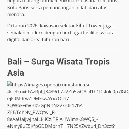
negara datang untuk menikmati suasana romantis
Kota Paris serta pemandangan indah dari atas
menara.
Di tahun 2026, kawasan sekitar Eiffel Tower juga
semakin modern dengan berbagai fasilitas wisata
digital dan area hiburan baru.
Bali
– Surga Wisata Tropis
Asia