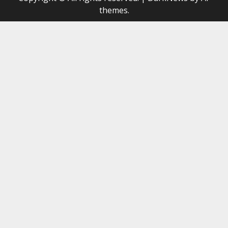
themes.