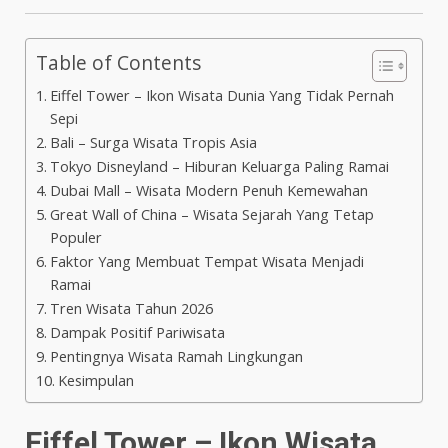
Table of Contents
Eiffel Tower – Ikon Wisata Dunia Yang Tidak Pernah
Sepi
Bali – Surga Wisata Tropis Asia
Tokyo Disneyland – Hiburan Keluarga Paling Ramai
Dubai Mall – Wisata Modern Penuh Kemewahan
Great Wall of China – Wisata Sejarah Yang Tetap
Populer
Faktor Yang Membuat Tempat Wisata Menjadi
Ramai
Tren Wisata Tahun 2026
Dampak Positif Pariwisata
Pentingnya Wisata Ramah Lingkungan
Kesimpulan
Eiffel Tower
– Ikon Wisata