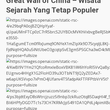
Great Wall of China
– Wisata
Sejarah Yang Tetap Populer