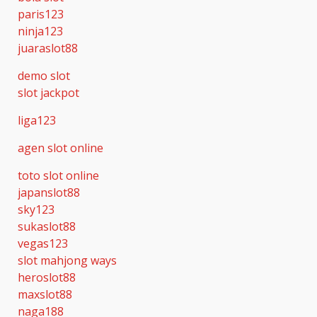
paris123
ninja123
juaraslot88
demo slot
slot jackpot
liga123
agen slot online
toto slot online
japanslot88
sky123
sukaslot88
vegas123
slot mahjong ways
heroslot88
maxslot88
naga188