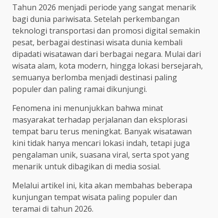
Tahun 2026 menjadi periode yang sangat menarik
bagi dunia pariwisata. Setelah perkembangan
teknologi transportasi dan promosi digital semakin
pesat, berbagai destinasi wisata dunia kembali
dipadati wisatawan dari berbagai negara. Mulai dari
wisata alam, kota modern, hingga lokasi bersejarah,
semuanya berlomba menjadi destinasi paling
populer dan paling ramai dikunjungi.
Fenomena ini menunjukkan bahwa minat
masyarakat terhadap perjalanan dan eksplorasi
tempat baru terus meningkat. Banyak wisatawan
kini tidak hanya mencari lokasi indah, tetapi juga
pengalaman unik, suasana viral, serta spot yang
menarik untuk dibagikan di media sosial.
Melalui artikel ini, kita akan membahas beberapa
kunjungan tempat wisata paling populer dan
teramai di tahun 2026.