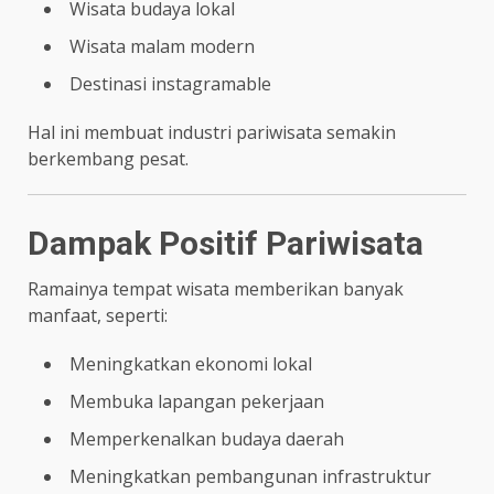
Wisata budaya lokal
Wisata malam modern
Destinasi instagramable
Hal ini membuat industri pariwisata semakin
berkembang pesat.
Dampak Positif Pariwisata
Ramainya tempat wisata memberikan banyak
manfaat, seperti:
Meningkatkan ekonomi lokal
Membuka lapangan pekerjaan
Memperkenalkan budaya daerah
Meningkatkan pembangunan infrastruktur