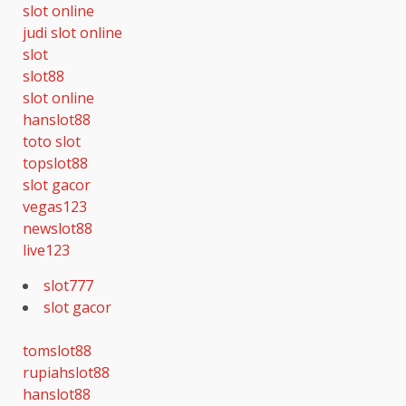
slot online
judi slot online
slot
slot88
slot online
hanslot88
toto slot
topslot88
slot gacor
vegas123
newslot88
live123
slot777
slot gacor
tomslot88
rupiahslot88
hanslot88