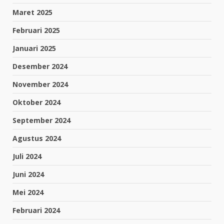
Maret 2025
Februari 2025
Januari 2025
Desember 2024
November 2024
Oktober 2024
September 2024
Agustus 2024
Juli 2024
Juni 2024
Mei 2024
Februari 2024