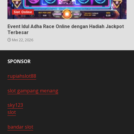
Slot Online
Event Idul Adha Race Online dengan Hadiah Jackpot
Terbesar
Mei 22, 2026
SPONSOR
rupiahslot88
slot gampang menang
sky123
slot
bandar slot