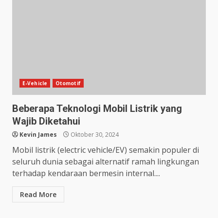
E-Vehicle
Otomotif
Beberapa Teknologi Mobil Listrik yang
Wajib Diketahui
Kevin James
Oktober 30, 2024
Mobil listrik (electric vehicle/EV) semakin populer di
seluruh dunia sebagai alternatif ramah lingkungan
terhadap kendaraan bermesin internal....
Read More