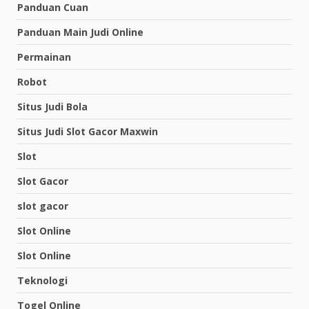
Panduan Cuan
Panduan Main Judi Online
Permainan
Robot
Situs Judi Bola
Situs Judi Slot Gacor Maxwin
Slot
Slot Gacor
slot gacor
Slot Online
Slot Online
Teknologi
Togel Online