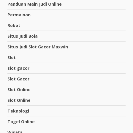
Panduan Main Judi Online
Permainan
Robot
Situs Judi Bola
Situs Judi Slot Gacor Maxwin
Slot
slot gacor
Slot Gacor
Slot Online
Slot Online
Teknologi
Togel Online
Wisata