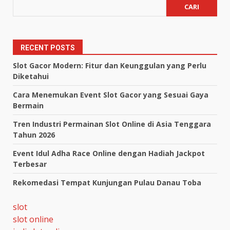
CARI
RECENT POSTS
Slot Gacor Modern: Fitur dan Keunggulan yang Perlu
Diketahui
Cara Menemukan Event Slot Gacor yang Sesuai Gaya
Bermain
Tren Industri Permainan Slot Online di Asia Tenggara
Tahun 2026
Event Idul Adha Race Online dengan Hadiah Jackpot
Terbesar
Rekomedasi Tempat Kunjungan Pulau Danau Toba
slot
slot online