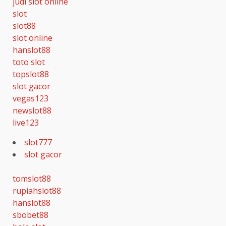
judi slot online
slot
slot88
slot online
hanslot88
toto slot
topslot88
slot gacor
vegas123
newslot88
live123
slot777
slot gacor
tomslot88
rupiahslot88
hanslot88
sbobet88