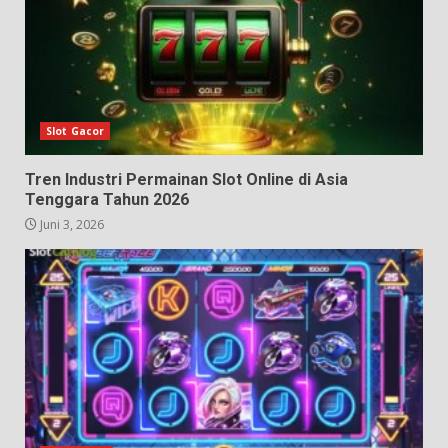
Slot Gacor
Tren Industri Permainan Slot Online di Asia
Tenggara Tahun 2026
Juni 3, 2026