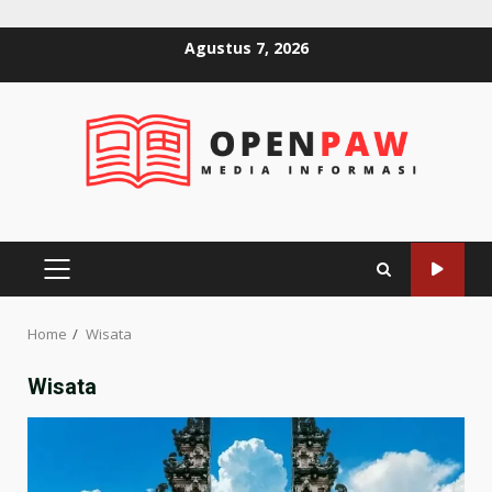
Skip
Agustus 7, 2026
to
content
PRIMARY
MENU
Home
Wisata
Wisata