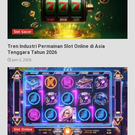
Slot Gacor
Tren Industri Permainan Slot Online di Asia
Tenggara Tahun 2026
Juni 3, 2026
Slot Online