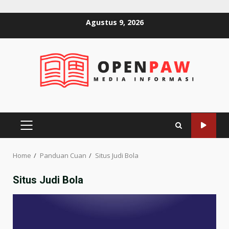
Skip
Agustus 9, 2026
to
content
PRIMARY
MENU
Home
Panduan Cuan
Situs Judi Bola
Situs Judi Bola