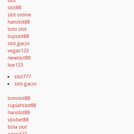
slot
slot88
slot online
hanslot88
toto slot
topslot88
slot gacor
vegas123
newslot88
live123
slot777
slot gacor
tomslot88
rupiahslot88
hanslot88
sbobet88
bola slot