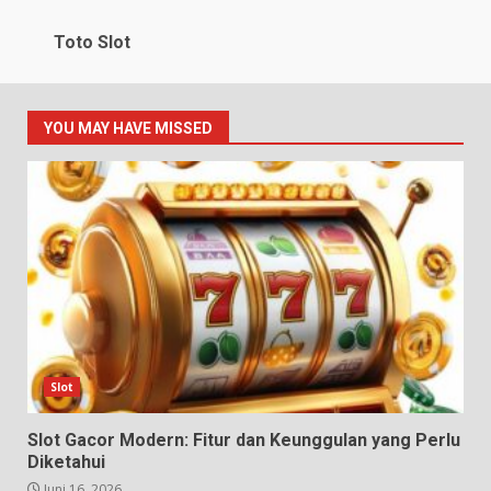
Toto Slot
YOU MAY HAVE MISSED
Slot
Slot Gacor Modern: Fitur dan Keunggulan yang Perlu
Diketahui
Juni 16, 2026