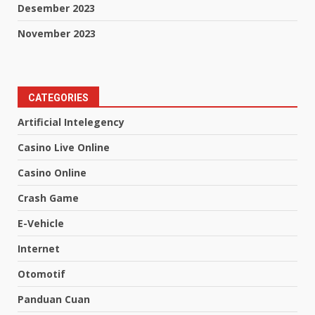
Desember 2023
November 2023
CATEGORIES
Artificial Intelegency
Casino Live Online
Casino Online
Crash Game
E-Vehicle
Internet
Otomotif
Panduan Cuan