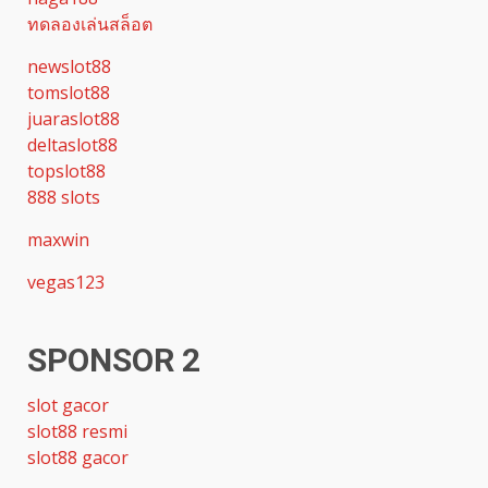
ทดลองเล่นสล็อต
newslot88
tomslot88
juaraslot88
deltaslot88
topslot88
888 slots
maxwin
vegas123
SPONSOR 2
slot gacor
slot88 resmi
slot88 gacor