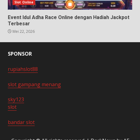
Slot Online
Event Idul Adha Race Online dengan Hadiah Jackpot
Terbesar
Mei 22, 2026
SPONSOR
rupiahslot88
slot gampang menang
sky123
slot
bandar slot