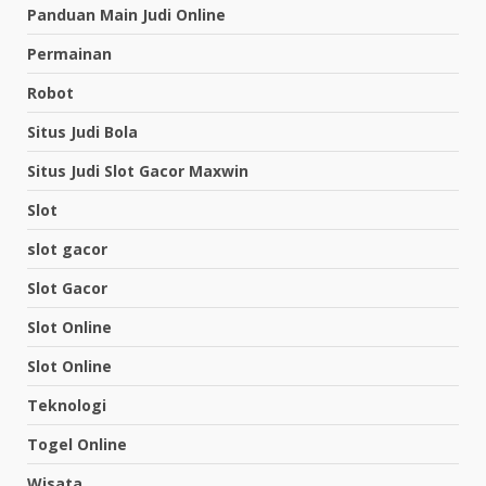
Panduan Main Judi Online
Permainan
Robot
Situs Judi Bola
Situs Judi Slot Gacor Maxwin
Slot
slot gacor
Slot Gacor
Slot Online
Slot Online
Teknologi
Togel Online
Wisata