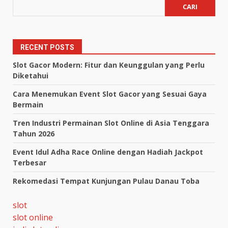
CARI
RECENT POSTS
Slot Gacor Modern: Fitur dan Keunggulan yang Perlu
Diketahui
Cara Menemukan Event Slot Gacor yang Sesuai Gaya
Bermain
Tren Industri Permainan Slot Online di Asia Tenggara
Tahun 2026
Event Idul Adha Race Online dengan Hadiah Jackpot
Terbesar
Rekomedasi Tempat Kunjungan Pulau Danau Toba
slot
slot online