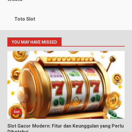
Toto Slot
YOU MAY HAVE MISSED
Slot
Slot Gacor Modern: Fitur dan Keunggulan yang Perlu
Diketahui