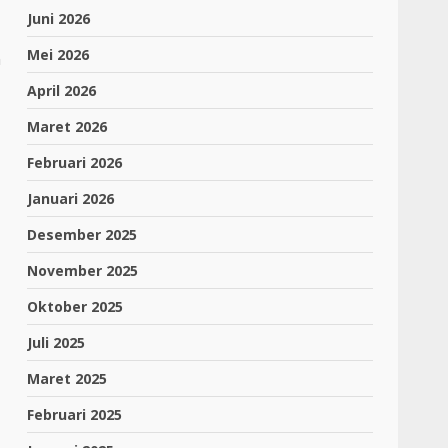
Juni 2026
Mei 2026
n
April 2026
Maret 2026
Februari 2026
Januari 2026
Desember 2025
November 2025
Oktober 2025
Juli 2025
Maret 2025
Februari 2025