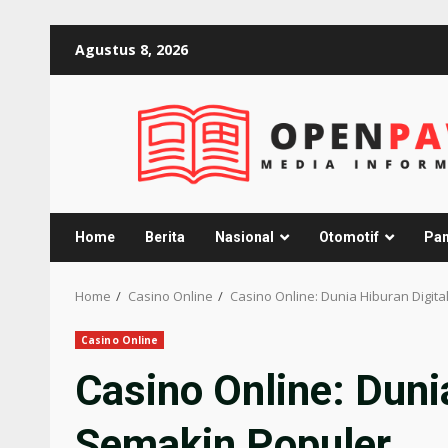
Skip
Agustus 8, 2026
to
content
Home
Berita
Nasional
Otomotif
Pan
Home
Casino Online
Casino Online: Dunia Hiburan Digit
Casino Online
Casino Online: Duni
Semakin Populer