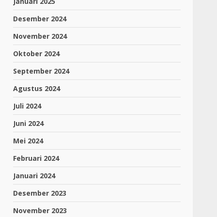
Januari 2025
Desember 2024
November 2024
Oktober 2024
September 2024
Agustus 2024
Juli 2024
Juni 2024
Mei 2024
Februari 2024
Januari 2024
Desember 2023
November 2023