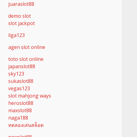
juaraslot88
demo slot
slot jackpot
liga123
agen slot online
toto slot online
japanslot88
sky123
sukaslot88
vegas123
slot mahjong ways
heroslot88
maxslot88
naga188
ทดลองเล่นสล็อต