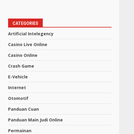
CATEGORIES
Artificial Intelegency
k
Casino Live Online
Casino Online
Crash Game
E-Vehicle
Internet
Otomotif
Panduan Cuan
Panduan Main Judi Online
Permainan