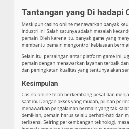
Tantangan yang Di hadapi 
Meskipun casino online menawarkan banyak keunt
industri ini. Salah satunya adalah masalah kecan
pemain. Oleh karena itu, banyak game yang meny
membantu pemain mengontrol kebiasaan bermai
Selain itu, persaingan antar platform game ini j
pemain dengan menawarkan layanan terbaik dan 
dan peningkatan kualitas yang tentunya akan s
Kesimpulan
Casino online telah berkembang pesat dan menjadi
saat ini. Dengan akses yang mudah, pilihan per
menawarkan pengalaman bermain yang tak kalah 
demikian, pemain harus selalu berhati-hati dan
terlisensi. Seiring perkembangan teknologi, ma
inovasi yang akan terus memperkaya pengalama