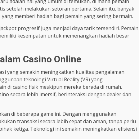
aru adalah hal yang umum di temukan, di mana pemain
is setelah melakukan setoran pertama. Selain itu, banyak
s yang memberi hadiah bagi pemain yang sering bermain.
ackpot progresif juga menjadi daya tarik tersendiri. Pemain
a memiliki kesempatan untuk memenangkan hadiah besar
alam Casino Online
si yang semakin meningkatkan kualitas pengalaman
nggunaan teknologi Virtual Reality (VR) yang
 di casino fisik meskipun mereka berada di rumah.
o secara lebih imersif, berinteraksi dengan dealer dan
erapkan di beberapa game ini. Dengan menggunakan
akukan transaksi secara lebih cepat dan aman, tanpa perlu
pihak ketiga. Teknologi ini semakin meningkatkan efisiensi