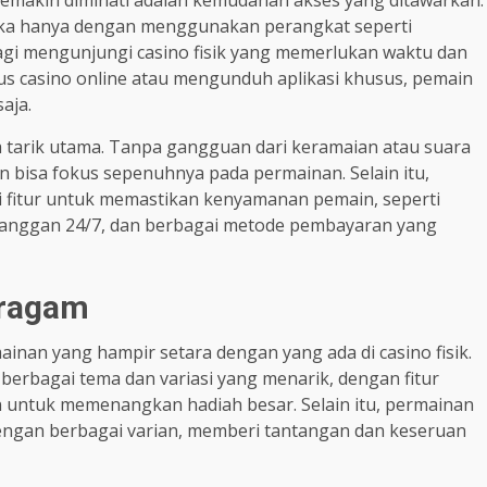
eka hanya dengan menggunakan perangkat seperti
lagi mengunjungi casino fisik yang memerlukan waktu dan
us casino online atau mengunduh aplikasi khusus, pemain
aja.
 tarik utama. Tanpa gangguan dari keramaian atau suara
in bisa fokus sepenuhnya pada permainan. Selain itu,
 fitur untuk memastikan kenyamanan pemain, seperti
anggan 24/7, dan berbagai metode pembayaran yang
eragam
inan yang hampir setara dengan yang ada di casino fisik.
 berbagai tema dan variasi yang menarik, dengan fitur
untuk memenangkan hadiah besar. Selain itu, permainan
 dengan berbagai varian, memberi tantangan dan keseruan