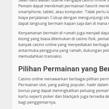
Pemain dapat menikmati permainan favorit mer
smartphone, tablet, atau komputer. Tidak perlu 
biaya perjalanan. Cukup dengan mengunjungi sit
dapat langsung bermain kapan saja dan di mana s
Kenyamanan bermain di rumah juga menjadi daya
bising yang biasa ditemukan di casino fisik, pema
banyak casino online yang menyediakan berbagai
antarmuka pengguna yang ramah, dukungan pel
memudahkan transaksi.
Pilihan Permainan yang B
Casino online menawarkan berbagai pilihan perma
Permainan slot, yang paling populer, hadir dalam
bonus yang dapat meningkatkan peluang pemain 
kartu seperti poker dan blackjack juga tersedia
bagi penggemarnya.