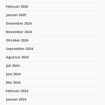
Februari 2025
Januari 2025
Desember 2024
November 2024
Oktober 2024
September 2024
Agustus 2024
Juli 2024
Juni 2024
Mei 2024
Februari 2024
Januari 2024