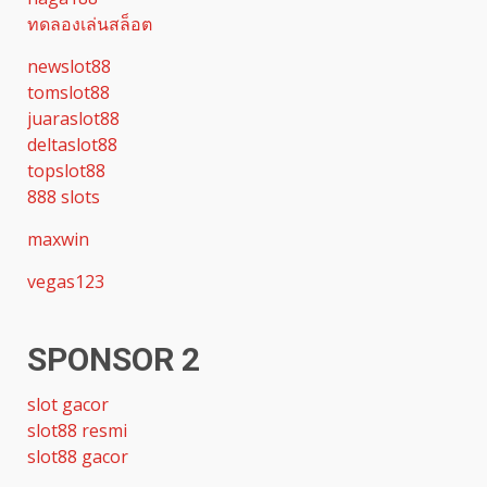
ทดลองเล่นสล็อต
newslot88
tomslot88
juaraslot88
deltaslot88
topslot88
888 slots
maxwin
vegas123
SPONSOR 2
slot gacor
slot88 resmi
slot88 gacor