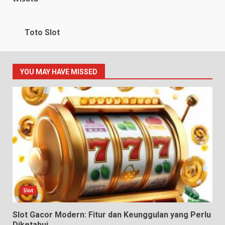
Toto Slot
YOU MAY HAVE MISSED
Slot
Slot Gacor Modern: Fitur dan Keunggulan yang Perlu
Diketahui