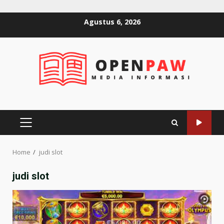
Skip
Agustus 6, 2026
to
content
PRIMARY
MENU
Home
judi slot
judi slot