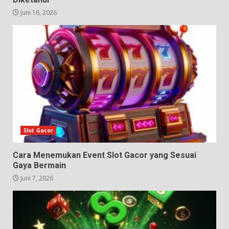
Juni 16, 2026
Slot Gacor
Cara Menemukan Event Slot Gacor yang Sesuai
Gaya Bermain
Juni 7, 2026