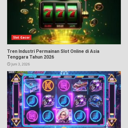
Slot Gacor
Tren Industri Permainan Slot Online di Asia
Tenggara Tahun 2026
Juni 3, 2026