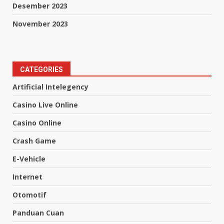
Desember 2023
November 2023
CATEGORIES
Artificial Intelegency
Casino Live Online
Casino Online
Crash Game
E-Vehicle
Internet
Otomotif
Panduan Cuan