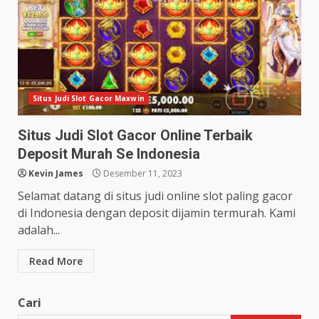
Situs Judi Slot Gacor Maxwin
Situs Judi Slot Gacor Online Terbaik
Deposit Murah Se Indonesia
Kevin James
Desember 11, 2023
Selamat datang di situs judi online slot paling gacor
di Indonesia dengan deposit dijamin termurah. Kami
adalah...
Read More
Cari