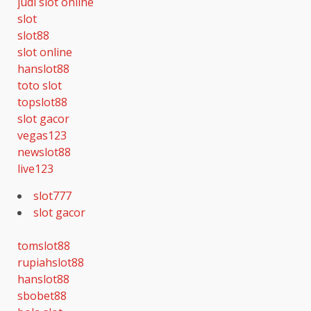
judi slot online
slot
slot88
slot online
hanslot88
toto slot
topslot88
slot gacor
vegas123
newslot88
live123
slot777
slot gacor
tomslot88
rupiahslot88
hanslot88
sbobet88